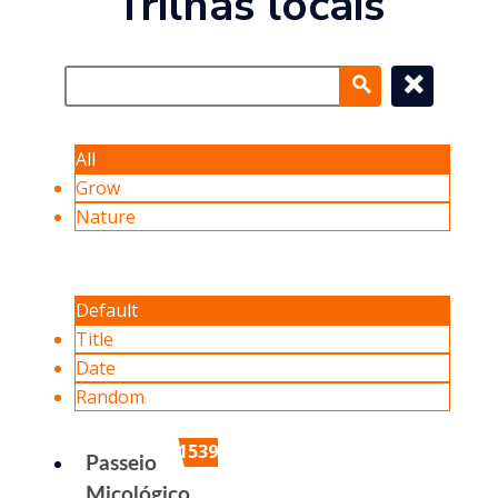
Trilhas locais
All
Grow
Nature
Default
Title
Date
Random
1539
Passeio
Micológico