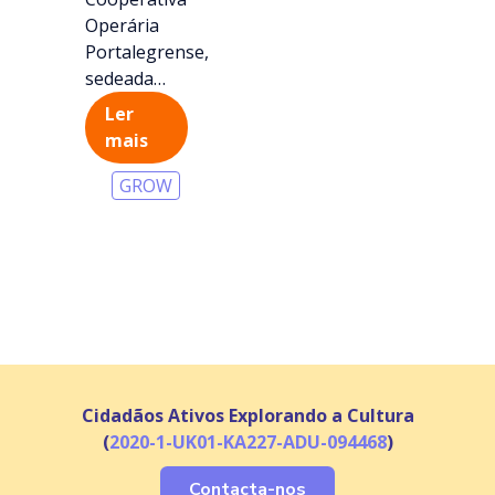
Operária
Portalegrense,
sedeada
…
Ler
mais
GROW
Cidadãos Ativos Explorando a Cultura
(
2020-1-UK01-KA227-ADU-094468
)
Contacta-nos